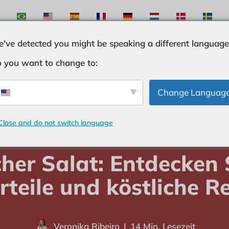
've detected you might be speaking a different language
 you want to change to:
ÖSE
ZUTATEN
KURIOSITÄTEN
TIPPS UND T
Change Languag
Close and do not switch language
EMÜSE
-
Römischer Salat: Entdecken Sie hier die Vorteile und köstli
her Salat: Entdecken S
rteile und köstliche R
Veronika Ribeiro
14 Min. Lesezeit