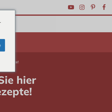
.
RICKS
e
che Rezepte!
ie hier
ezepte!