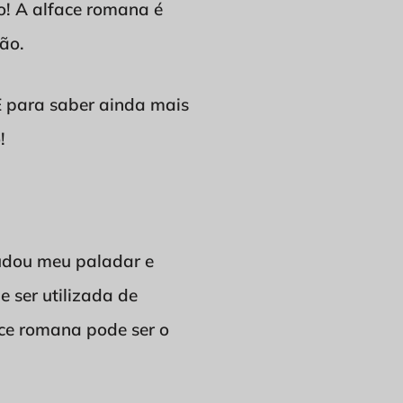
o! A alface romana é
ção.
 E para saber ainda mais
!
udou meu paladar e
e ser utilizada de
ace romana pode ser o