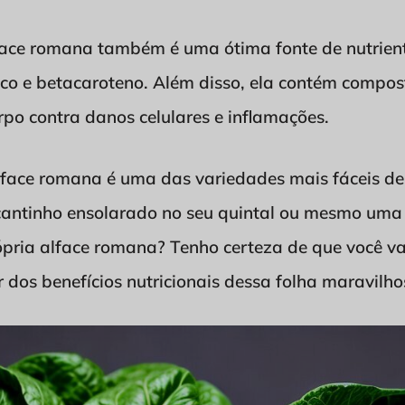
lface romana também é uma ótima fonte de nutrient
lico e betacaroteno. Além disso, ela contém compo
po contra danos celulares e inflamações.
lface romana é uma das variedades mais fáceis de 
cantinho ensolarado no seu quintal ou mesmo uma
ópria alface romana? Tenho certeza de que você va
 dos benefícios nutricionais dessa folha maravilho