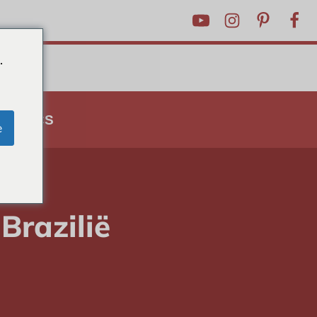
.
N TRUCS
e
rengt
Brazilië