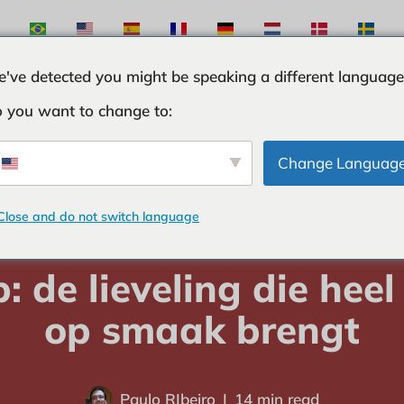
've detected you might be speaking a different language
 you want to change to:
STEN
INGREDINTEN
CURIOSITEITEN
TIPS E
Change Languag
Close and do not switch language
-
INGREDINTEN
-
Ketchup: de lieveling die heel Brazilië op smaak b
: de lieveling die heel 
op smaak brengt
Paulo RIbeiro
14 min read