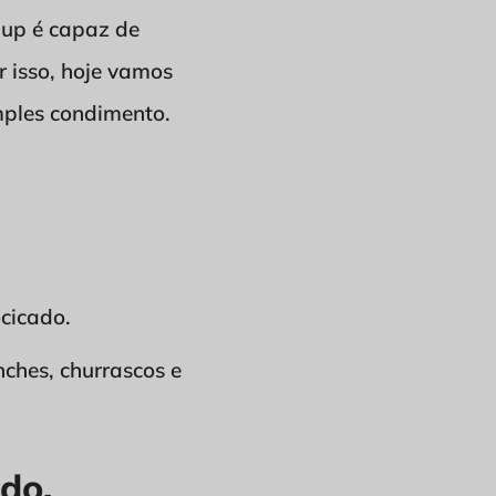
hup é capaz de
r isso, hoje vamos
mples condimento.
ocicado.
ches, churrascos e
do.