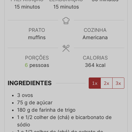
15
minutos
15
minutos
PRATO
COZINHA
muffins
Americana
PORÇÕES
CALORIAS
6
pessoas
364
kcal
INGREDIENTES
1x
2x
3x
3
ovos
75
g
de açúcar
180
g
de farinha de trigo
1 e 1/2
colher de (chá)
e bicarbonato de
sódio