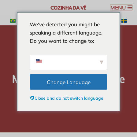
MENU
Pular
We've detected you might be
para
speaking a different language.
o
Do you want to change to:
conteúdo
Home
-
SOBREMESAS
-
Muffins de Chocolate
Muffins de Chocolate
Change Language
Close and do not switch language
Verônica Ribeiro
10 min read