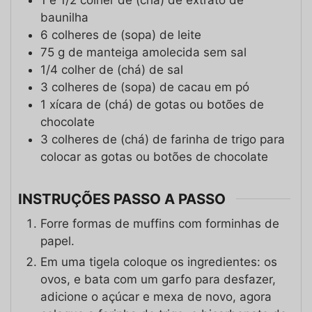
1 e 1/2
colher de (chá)
de extrato de
baunilha
6
colheres de (sopa)
de leite
75
g
de manteiga amolecida sem sal
1/4
colher de (chá)
de sal
3
colheres de (sopa)
de cacau em pó
1
xícara de (chá)
de gotas ou botões de
chocolate
3
colheres de (chá)
de farinha de trigo para
colocar as gotas ou botões de chocolate
INSTRUÇÕES PASSO A PASSO
Forre formas de muffins com forminhas de
papel.
Em uma tigela coloque os ingredientes: os
ovos, e bata com um garfo para desfazer,
adicione o açúcar e mexa de novo, agora