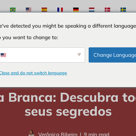
've detected you might be speaking a different language
 you want to change to:
S
INGREDIENTES
CURIOSIDADES
TRUQUES
Change Languag
Close and do not switch language
me
-
INGREDIENTES
-
Cebola Branca: Descubra todos os seus segr
a Branca: Descubra to
seus segredos
Verônica Ribeiro
9 min read