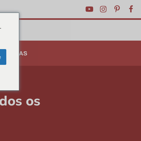
.
 E DICAS
e
edos
dos os