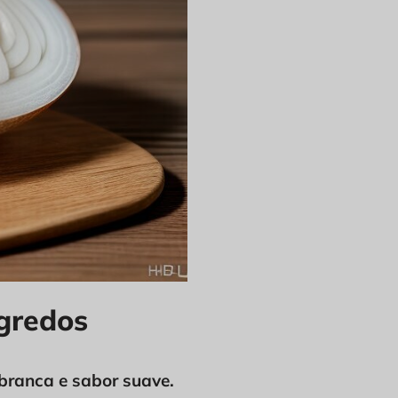
egredos
branca e sabor suave.