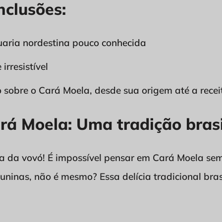
nclusões:
aria nordestina pouco conhecida
irresistível
 sobre o Cará Moela, desde sua origem até a receit
rá Moela: Uma tradição brasi
a da vovó! É impossível pensar em Cará Moela se
 juninas, não é mesmo? Essa delícia tradicional bra