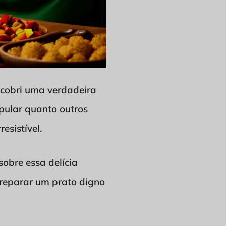
scobri uma verdadeira
opular quanto outros
esistível.
obre essa delícia
 preparar um prato digno