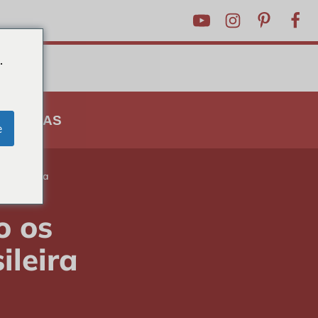
.
 E DICAS
e
brasileira
o os
ileira