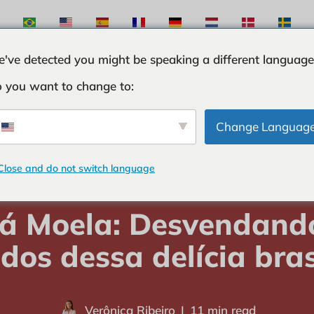
've detected you might be speaking a different language
 you want to change to:
S
INGREDIENTES
CURIOSIDADES
TRUQUES
Change Languag
Close and do not switch language
NGREDIENTES
-
Cará Moela: Desvendando os segredos dessa delícia 
á Moela: Desvendand
dos dessa delícia bras
Verônica Ribeiro
11 min read