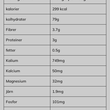
kalorier
299 kcal
kolhydrater
79g
Fibrer
3.7g
Proteiner
3g
fetter
0.5g
Kalium
749mg
Kalcium
50mg
Magnesium
32mg
Järn
1.9mg
Fosfor
101mg