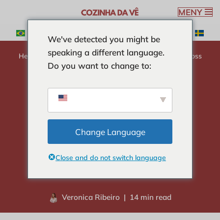
MENY
Hoppa
We've detected you might be
till
speaking a different language.
innehåll
Hem
-
CURIOSITIES
-
Har torkade russin socker? Låt oss
Do you want to change to:
ta reda på det tillsammans!
Har torkade russin
socker? Låt oss ta
Change Language
reda på det
Close and do not switch language
tillsammans!
Veronica Ribeiro
14 min read