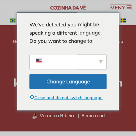
MENY
Hoppa
We've detected you might be
till
speaking a different language.
innehåll
Do you want to change to:
Hem
-
CURIOSITIES
-
Hur länge man ska koka en kopp
vatten i mikrovågsugnen
Hur länge man ska
koka en kopp vatten
Change Language
i mikrovågsugnen
Close and do not switch language
Veronica Ribeiro
8 min read