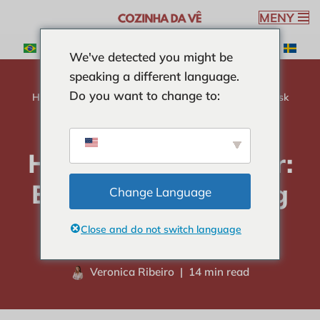
MENY
Hoppa
We've detected you might be
till
speaking a different language.
innehåll
Do you want to change to:
Hem
-
CURIOSITIES
-
Hur man tinar bönor: En praktisk
och rolig guide
Hur man tinar bönor:
En praktisk och rolig
Change Language
guide
Close and do not switch language
Veronica Ribeiro
14 min read