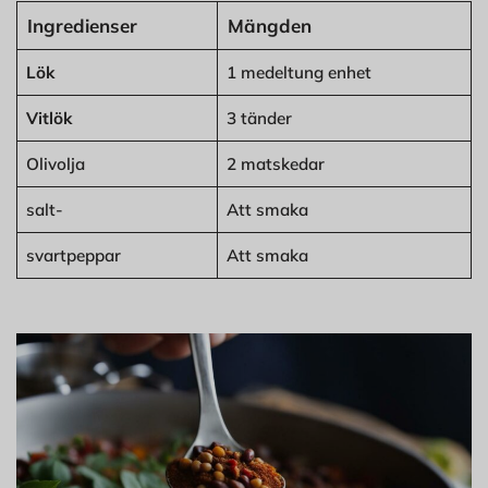
Ingredienser
Mängden
Lök
1 medeltung enhet
Vitlök
3 tänder
Olivolja
2 matskedar
salt-
Att smaka
svartpeppar
Att smaka