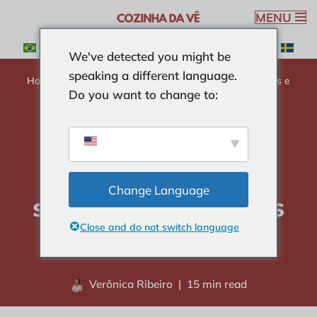
MENU
Pular
We've detected you might be
para
speaking a different language.
o
Home
-
LEGUMES
-
Radicchio: descobrindo os sabores e
Do you want to change to:
conteúdo
benefícios desta delícia
Radicchio:
descobrindo os
Change Language
sabores e benefícios
Close and do not switch language
desta delícia
Verônica Ribeiro
15 min read