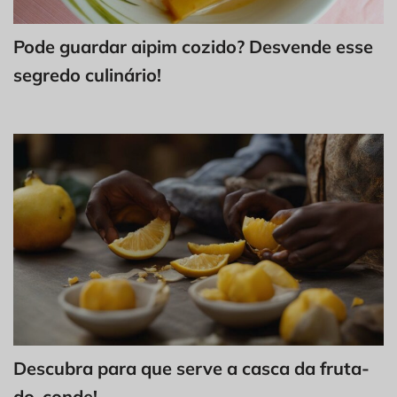
Pode guardar aipim cozido? Desvende esse
segredo culinário!
Descubra para que serve a casca da fruta-
do-conde!