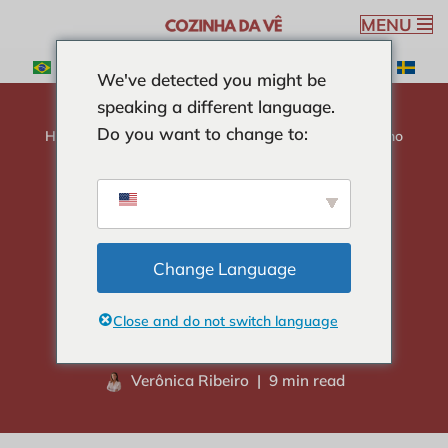
MENU
Pular
We've detected you might be
para
speaking a different language.
o
Do you want to change to:
conteúdo
Home
-
CURIOSIDADES
-
Pode esquentar legumes no
microondas
Pode esquentar
legumes no
Change Language
microondas
Close and do not switch language
Verônica Ribeiro
9 min read