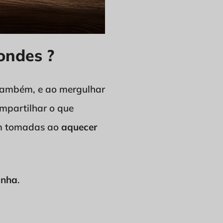
ondes ?
também, e ao mergulhar
ompartilhar o que
m tomadas ao
aquecer
inha
.