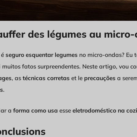
auffer des légumes au micro-
 é
seguro esquentar legumes
no micro-ondas? Eu 
 muitos fatos surpreendentes. Neste artigo, vou c
ages
, as
técnicas corretas
et le
precauções
a sere
s
.
dar a
forma como usa
esse
eletrodoméstico na coz
onclusions