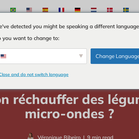
've detected you might be speaking a different language
 you want to change to:
TES
INGRÉDIENTS
CURIOSITÉS
TRUCS ET 
Change Languag
Close and do not switch language
icile
-
CURIOSITÉS
-
Peut-on réchauffer des légumes au micro-ond
n réchauffer des lég
micro-ondes ?
Véronique Ribeiro
9 min read