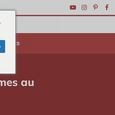
.
ASTUCES
e
es ?
umes au