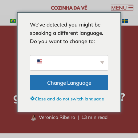
MENU
Ga
We've detected you might be
naar
speaking a different language.
de
Do you want to change to:
inhoud
huis
-
CURIOSITEITEN
-
Wat is het verschil tussen
rozijnen en gedroogde pruimen?
Wat is het verschil
tussen rozijnen en
Change Language
gedroogde pruimen?
Close and do not switch language
Veronica Ribeiro
13 min read