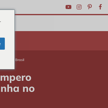
.
RICKS
e
zinha no Brasil
empero
inha no