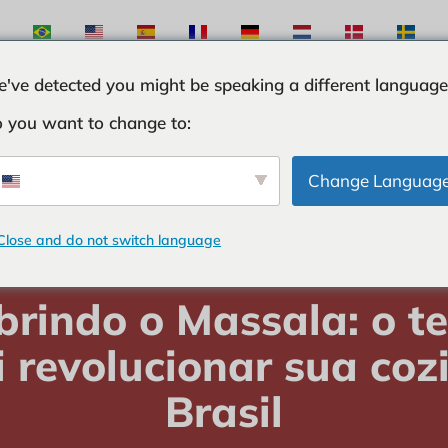
've detected you might be speaking a different language
 you want to change to:
ÖSE
ZUTATEN
KURIOSITÄTEN
TIPPS UND T
Change Languag
Close and do not switch language
TEN
-
Descobrindo o Massala: o tempero que vai revolucionar sua co
brindo o Massala: o t
i revolucionar sua coz
Brasil