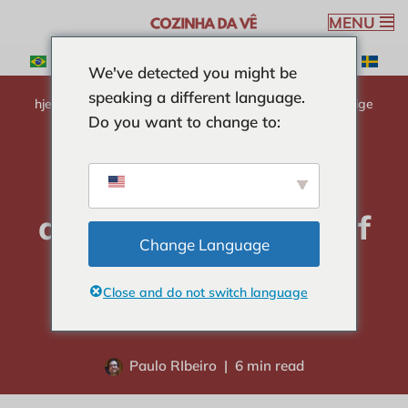
MENU
Spring
We've detected you might be
til
speaking a different language.
indhold
hjem
-
INGREDIENSER
-
Caja mango: Oplev den utrolige
Do you want to change to:
smag af denne brasilianske frugt.
Caja mango: Oplev
den utrolige smag af
Change Language
denne brasilianske
Close and do not switch language
frugt.
Paulo RIbeiro
6 min read