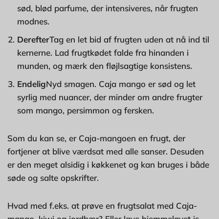
sød, blød parfume, der intensiveres, når frugten
modnes.
Derefter
Tag en let bid af frugten uden at nå ind til
kernerne. Lad frugtkødet falde fra hinanden i
munden, og mærk den fløjlsagtige konsistens.
Endelig
Nyd smagen. Caja mango er sød og let
syrlig med nuancer, der minder om andre frugter
som mango, persimmon og fersken.
Som du kan se, er Caja-mangoen en frugt, der
fortjener at blive værdsat med alle sanser. Desuden
er den meget alsidig i køkkenet og kan bruges i både
søde og salte opskrifter.
Hvad med f.eks. at prøve en frugtsalat med Caja-
mango, kiwi og jordbær? Eller lave hjemmelavet is