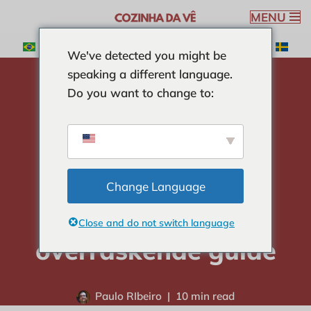
MENU
Spring
We've detected you might be
til
hjem
-
INGREDIENSER
-
Find ud af, hvor mange
speaking a different language.
indhold
jordbærfarver der findes: En overraskende guide
Do you want to change to:
Find ud af, hvor
mange
jordbærfarver der
Change Language
findes: En
Close and do not switch language
overraskende guide
Paulo RIbeiro
10 min read