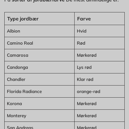
Type jordbær
Farve
Albion
Hvid
Camino Real
Rød
Camarosa
Mørkerød
Candonga
Lys rød
Chandler
Klar rød
Florida Radiance
orange-rød
Korona
Mørkerød
Monterey
Mørkerød
San Andreas
Mørkerød