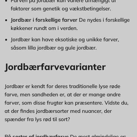
Farven på jordbær kan variere afhængigt af
faktorer som genetik og vækstbetingelser.
Jordbær i forskellige farver
De nydes i forskellige
køkkener rundt om i verden.
Jordbær kan have eksotiske og unikke farver,
såsom lilla jordbær og gule jordbær.
Jordbærfarvevarianter
Jordbær er kendt for deres traditionelle lyse røde
farve, men sandheden er, at der er mange andre
farver, som disse frugter kan præsentere. Vidste du,
at der findes jordbærsorter med nuancer, der
spænder fra lys rød til sort?
På
sorter af jordbærfarve
De mest almindelige er: