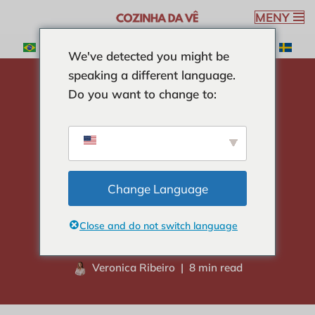
MENY
Hoppa
We've detected you might be
till
speaking a different language.
innehåll
Do you want to change to:
Hem
-
CURIOSITIES
-
Är det säkert att använda
mikrovågsugnar?
Är det säkert att
använda
Change Language
mikrovågsugnar?
Close and do not switch language
Veronica Ribeiro
8 min read