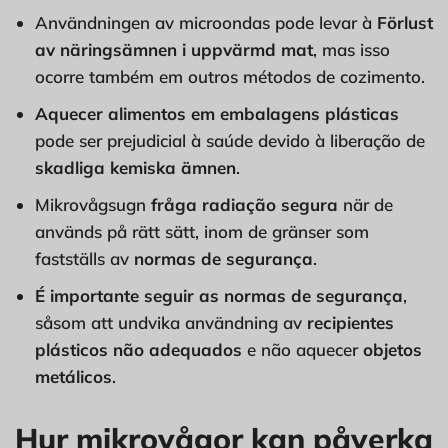
Användningen av
microondas pode levar à
Förlust
av näringsämnen i uppvärmd mat
, mas isso
ocorre também em outros métodos de cozimento.
Aquecer alimentos em embalagens plásticas
pode ser prejudicial à saúde devido à liberação de
skadliga kemiska ämnen
.
Mikrovågsugn
fråga
radiação segura
när de
används på rätt sätt, inom de gränser som
fastställs av
normas de segurança
.
É importante seguir as normas de segurança
,
såsom att undvika användning av
recipientes
plásticos não adequados
e não aquecer
objetos
metálicos
.
Hur mikrovågor kan påverka