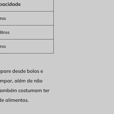
pacidade
tros
litros
tros
epare desde bolos e
 limpar, além de não
e também costumam ter
de alimentos.