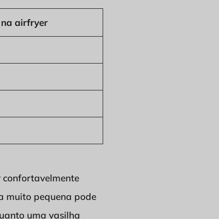
 na airfryer
r confortavelmente
lha muito pequena pode
quanto uma vasilha