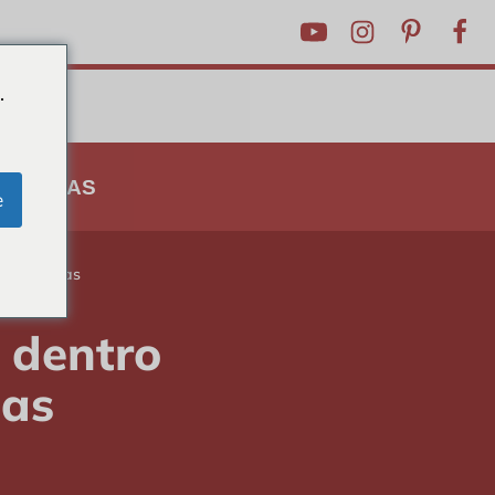
.
 E DICAS
e
as espertas
 dentro
tas