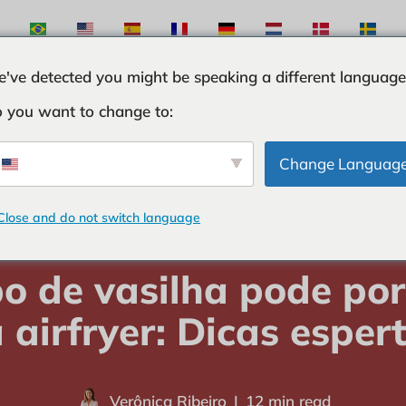
've detected you might be speaking a different language
 you want to change to:
S
INGREDIENTES
CURIOSIDADES
TRUQUES
Change Languag
Close and do not switch language
RIOSIDADES
-
Que tipo de vasilha pode por dentro da airfryer: Dic
po de vasilha pode por
 airfryer: Dicas esper
Verônica Ribeiro
12 min read