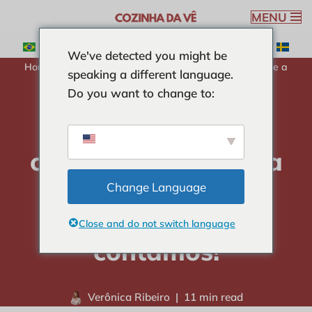
MENU
Pular
We've detected you might be
para
Home
-
CURIOSIDADES
-
História e curiosidades sobre a
speaking a different language.
o
descoberta do chocolate: Nós contamos!
Do you want to change to:
conteúdo
História e
curiosidades sobre a
descoberta do
Change Language
chocolate: Nós
Close and do not switch language
contamos!
Verônica Ribeiro
11 min read