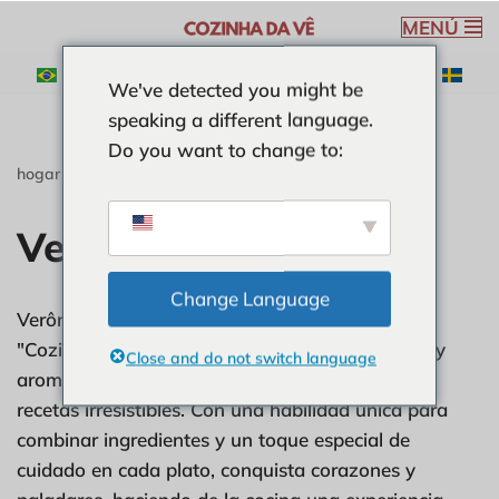
MENÚ
Saltar
We've detected you might be
al
speaking a different language.
contenido
Do you want to change to:
hogar
-
Archivos de Verónica Ribeiro
-
Página 3
Verónica Ribeiro
Change Language
Verônica Ribeiro, la mente creativa detrás de
"Cozinha da Vê", es una amante de los sabores y
Close and do not switch language
aromas que convierte su pasión por la cocina en
recetas irresistibles. Con una habilidad única para
combinar ingredientes y un toque especial de
cuidado en cada plato, conquista corazones y