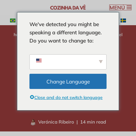
MENÚ
Saltar
We've detected you might be
al
speaking a different language.
contenido
hogar
-
INGREDIENTES
-
Polvo de curry: El secreto del
Do you want to change to:
irresistible sabor indio
Polvo de curry: El
secreto del
Change Language
irresistible sabor
Close and do not switch language
indio
Verónica Ribeiro
14 min read