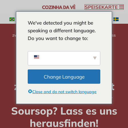
SPEISEKARTE
Zum
We've detected you might be
Inhalt
Heimat
-
KURIOSITÄTEN
-
Was ist der Unterschied
speaking a different language.
springen
zwischen der Frucht des Grafen und der Soursop? Lass
Do you want to change to:
es uns herausfinden!
Was ist der
Unterschied
Change Language
zwischen der Frucht
Close and do not switch language
des Grafen und der
Soursop? Lass es uns
herausfinden!