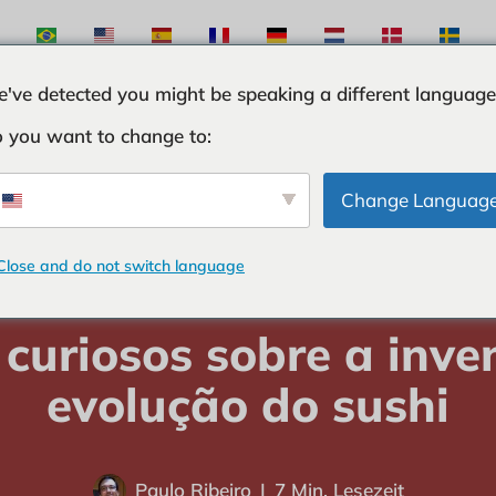
've detected you might be speaking a different language
 you want to change to:
ÖSE
ZUTATEN
KURIOSITÄTEN
TIPPS UND T
Change Languag
Close and do not switch language
at
-
KURIOSITÄTEN
-
Fatos curiosos sobre a invenção e evolução do
 curiosos sobre a inve
evolução do sushi
Paulo Ribeiro
7 Min. Lesezeit