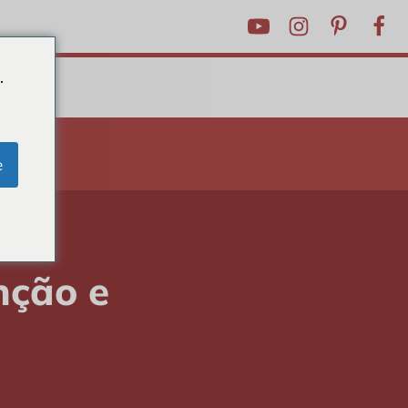
.
RICKS
e
 sushi
nção e