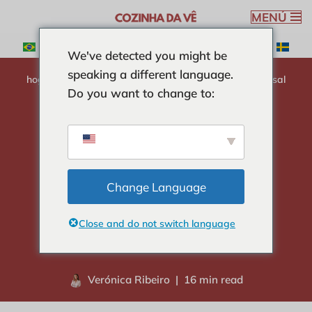
MENÚ
Saltar
We've detected you might be
al
speaking a different language.
contenido
hogar
-
CURIOSIDADES
-
¡Descubre cómo quitarle la sal
Do you want to change to:
al bacalao con mi método eficaz!
¡Descubre cómo
quitarle la sal al
Change Language
bacalao con mi
Close and do not switch language
método eficaz!
Verónica Ribeiro
16 min read